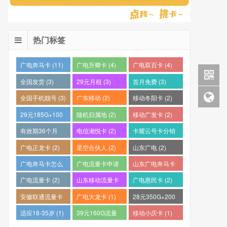
热门标签
广电奔马卡 (11)
广电升卿卡 (4)
广电双百卡 (4)
全国发货 (3)
29元月租 (3)
首月免费 (3)
全国手机靓号 (3)
广东移动 (2)
移动冬阳卡 (2)
29元185G+100
随机归属地 (2)
移动广发卡 (2)
分钟 (2)
有效期36个月
电信湘悦卡 (2)
卡耀云号卡分销
(2)
平台 (2)
广电正龙卡 (2)
星空合伙人 (2)
山东广电 (2)
广电奔马卡怎么
广电流量卡申请
山东广电奔马卡
样？ (2)
(2)
(2)
广电流量卡 (2)
山东移动流量卡
广电惠民卡 (2)
(2)
安徽联通流量卡
广电大龙卡 (1)
28元350G+200
(2)
分钟 (1)
适应18-35岁 (1)
39元160G流量
移动小庆卡 (1)