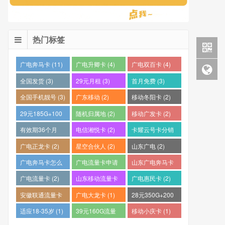
热门标签
广电奔马卡 (11)
广电升卿卡 (4)
广电双百卡 (4)
全国发货 (3)
29元月租 (3)
首月免费 (3)
全国手机靓号 (3)
广东移动 (2)
移动冬阳卡 (2)
29元185G+100
随机归属地 (2)
移动广发卡 (2)
分钟 (2)
有效期36个月
电信湘悦卡 (2)
卡耀云号卡分销
(2)
平台 (2)
广电正龙卡 (2)
星空合伙人 (2)
山东广电 (2)
广电奔马卡怎么
广电流量卡申请
山东广电奔马卡
样？ (2)
(2)
(2)
广电流量卡 (2)
山东移动流量卡
广电惠民卡 (2)
(2)
安徽联通流量卡
广电大龙卡 (1)
28元350G+200
(2)
分钟 (1)
适应18-35岁 (1)
39元160G流量
移动小庆卡 (1)