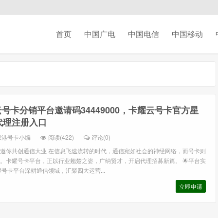
首页
中国广电
中国电信
中国移动
号卡分销平台邀请码34449000，卡耀云号卡官方星
代理注册入口
绿港号卡小编
阅读(422)
评论(0)
邀你共创通信大业 在信息飞速流转的时代，通信宛如社会的神经网络，而号卡则
。卡耀号卡平台，正以行业翘楚之姿，广纳贤才，开启代理招募新篇。 🌟平台实
号卡平台深耕通信领域，汇聚四大运营...
立即申请