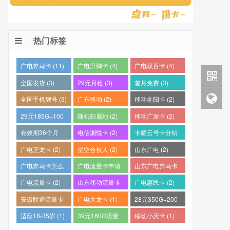
热门标签
广电奔马卡 (11)
广电升卿卡 (4)
广电双百卡 (4)
全国发货 (3)
29元月租 (3)
首月免费 (3)
全国手机靓号 (3)
广东移动 (2)
移动冬阳卡 (2)
29元185G+100
随机归属地 (2)
移动广发卡 (2)
分钟 (2)
有效期36个月
电信湘悦卡 (2)
卡耀云号卡分销
(2)
平台 (2)
广电正龙卡 (2)
星空合伙人 (2)
山东广电 (2)
广电奔马卡怎么
广电流量卡申请
山东广电奔马卡
样？ (2)
(2)
(2)
广电流量卡 (2)
山东移动流量卡
广电惠民卡 (2)
(2)
安徽联通流量卡
广电大龙卡 (1)
28元350G+200
(2)
分钟 (1)
适应18-35岁 (1)
39元160G流量
移动小庆卡 (1)