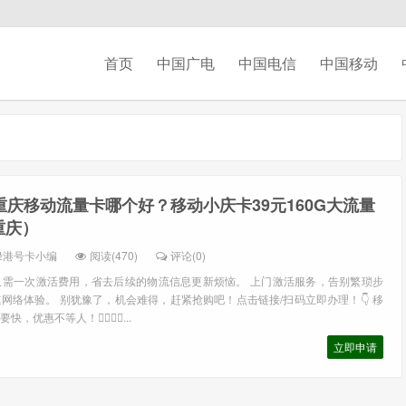
首页
中国广电
中国电信
中国移动
5重庆移动流量卡哪个好？移动小庆卡39元160G大流量
重庆）
绿港号卡小编
阅读(470)
评论(0)
仅需一次激活费用，省去后续的物流信息更新烦恼。 上门激活服务，告别繁琐步
网络体验。 别犹豫了，机会难得，赶紧抢购吧！点击链接/扫码立即办理！👇 移
惠不等人！🏃‍♂️🏃‍♀️...
立即申请