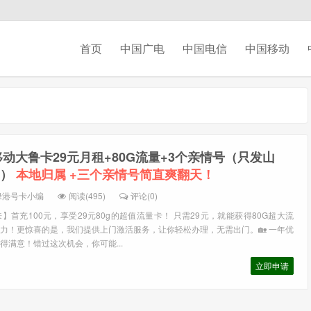
首页
中国广电
中国电信
中国移动
动大鲁卡29元月租+80G流量+3个亲情号（只发山
元）
本地归属 +三个亲情号简直爽翻天！
绿港号卡小编
阅读(495)
评论(0)
首充100元，享受29元80g的超值流量卡！ 只需29元，就能获得80G超大流
力！更惊喜的是，我们提供上门激活服务，让你轻松办理，无需出门。🏡 一年优
得满意！错过这次机会，你可能...
立即申请