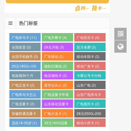
热门标签
广电奔马卡 (11)
广电升卿卡 (4)
广电双百卡 (4)
全国发货 (3)
29元月租 (3)
首月免费 (3)
全国手机靓号 (3)
广东移动 (2)
移动冬阳卡 (2)
29元185G+100
随机归属地 (2)
移动广发卡 (2)
分钟 (2)
有效期36个月
电信湘悦卡 (2)
卡耀云号卡分销
(2)
平台 (2)
广电正龙卡 (2)
星空合伙人 (2)
山东广电 (2)
广电奔马卡怎么
广电流量卡申请
山东广电奔马卡
样？ (2)
(2)
(2)
广电流量卡 (2)
山东移动流量卡
广电惠民卡 (2)
(2)
安徽联通流量卡
广电大龙卡 (1)
28元350G+200
(2)
分钟 (1)
适应18-35岁 (1)
39元160G流量
移动小庆卡 (1)