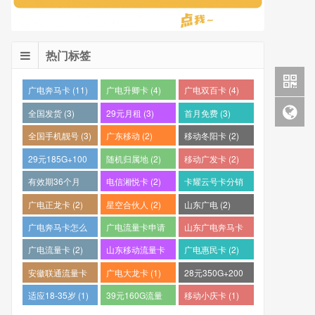
热门标签
广电奔马卡 (11)
广电升卿卡 (4)
广电双百卡 (4)
全国发货 (3)
29元月租 (3)
首月免费 (3)
全国手机靓号 (3)
广东移动 (2)
移动冬阳卡 (2)
29元185G+100
随机归属地 (2)
移动广发卡 (2)
分钟 (2)
有效期36个月
电信湘悦卡 (2)
卡耀云号卡分销
(2)
平台 (2)
广电正龙卡 (2)
星空合伙人 (2)
山东广电 (2)
广电奔马卡怎么
广电流量卡申请
山东广电奔马卡
样？ (2)
(2)
(2)
广电流量卡 (2)
山东移动流量卡
广电惠民卡 (2)
(2)
安徽联通流量卡
广电大龙卡 (1)
28元350G+200
(2)
分钟 (1)
适应18-35岁 (1)
39元160G流量
移动小庆卡 (1)