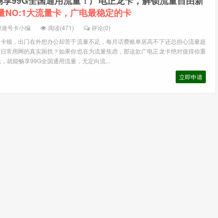
元畅享99G全国通用流量！广电正龙卡，解锁流量自由新
量NO:1大流量卡，广电最稳定的卡
绿港号卡小编
阅读(471)
评论(0)
然卡顿，出门在外想办公却苦于流量不足，每月话费账单居高不下还总担心流量超
人日常用网的真实困扰？如果你也在为流量焦虑，那这款广电正龙卡绝对值得你重
，就能畅享99G全国通用流量，无定向流...
立即申请