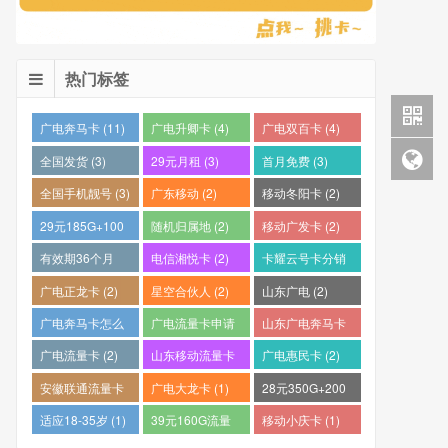
热门标签
广电奔马卡 (11)
广电升卿卡 (4)
广电双百卡 (4)
全国发货 (3)
29元月租 (3)
首月免费 (3)
全国手机靓号 (3)
广东移动 (2)
移动冬阳卡 (2)
29元185G+100
随机归属地 (2)
移动广发卡 (2)
分钟 (2)
有效期36个月
电信湘悦卡 (2)
卡耀云号卡分销
(2)
平台 (2)
广电正龙卡 (2)
星空合伙人 (2)
山东广电 (2)
广电奔马卡怎么
广电流量卡申请
山东广电奔马卡
样？ (2)
(2)
(2)
广电流量卡 (2)
山东移动流量卡
广电惠民卡 (2)
(2)
安徽联通流量卡
广电大龙卡 (1)
28元350G+200
(2)
分钟 (1)
适应18-35岁 (1)
39元160G流量
移动小庆卡 (1)