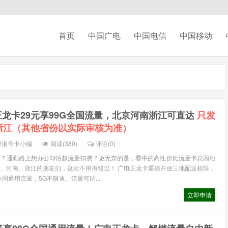
首页
中国广电
中国电信
中国移动
正龙卡29元享99G全国流量，北京河南浙江可直达
只发
浙江（其他省份以实际审核为准）
绿港号卡小编
阅读(380)
评论(0)
急？通勤路上想办公却怕超流量扣费？更无奈的是，看中的高性价比流量卡总因地
、河南、浙江的朋友们，这次不用再错过！ 广电正龙卡重磅开放三地配送权限，
全国通用流量，5G不限速、流量可结...
立即申请