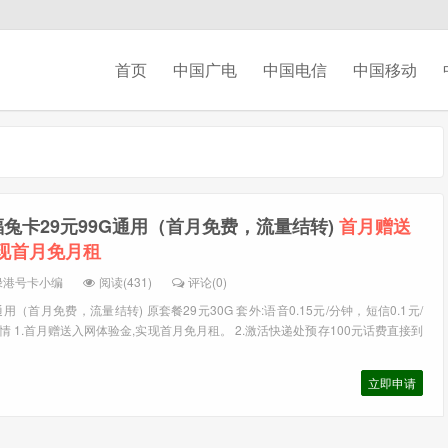
首页
中国广电
中国电信
中国移动
兔卡29元99G通用（首月免费，流量结转)
首月赠送
现首月免月租
绿港号卡小编
阅读(431)
评论(0)
用（首月免费，流量结转) 原套餐29元30G 套外:语音0.15元/分钟，短信0.1元/
详情 1.首月赠送入网体验金,实现首月免月租。 2.激活快递处预存100元话费直接到
立即申请