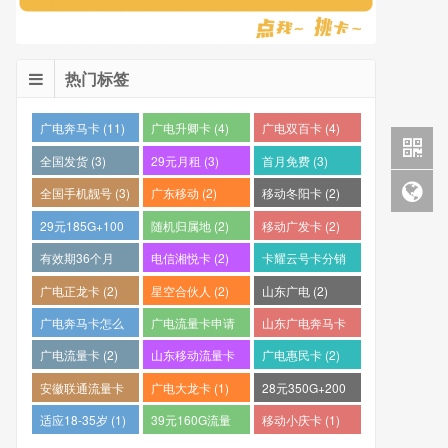
热门标签
广电奔马卡 (11)
广电升卿卡 (4)
广电双百卡 (4)
全国发货 (3)
29元月租 (3)
首月免费 (3)
全国手机靓号 (3)
广东移动 (2)
移动冬阳卡 (2)
29元185G+100
随机归属地 (2)
移动广发卡 (2)
分钟 (2)
有效期36个月
电信湘悦卡 (2)
卡耀云号卡分销
(2)
平台 (2)
广电正龙卡 (2)
星空合伙人 (2)
山东广电 (2)
广电奔马卡怎么
广电流量卡申请
山东广电奔马卡
样？ (2)
(2)
(2)
广电流量卡 (2)
山东移动流量卡
广电惠民卡 (2)
(2)
安徽联通流量卡
广电大龙卡 (1)
28元350G+200
(2)
分钟 (1)
适应18-35岁 (1)
39元160G流量
移动小庆卡 (1)