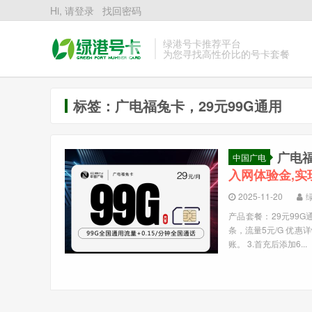
Hi, 请登录
找回密码
绿港号卡推荐平台
为您寻找高性价比的号卡套餐
标签：广电福兔卡，29元99G通用
广电福
中国广电
入网体验金,实
2025-11-20
产品套餐：29元99G通
条，流量5元/G 优惠
账。 3.首充后添加6...