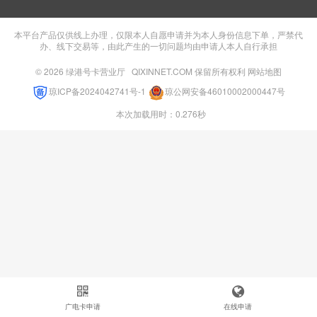
本平台产品仅供线上办理，仅限本人自愿申请并为本人身份信息下单，严禁代
办、线下交易等，由此产生的一切问题均由申请人本人自行承担
© 2026
绿港号卡营业厅
QIXINNET.COM 保留所有权利
网站地图
琼ICP备2024042741号-1
琼公网安备46010002000447号
本次加载用时：0.276秒
广电卡申请
在线申请