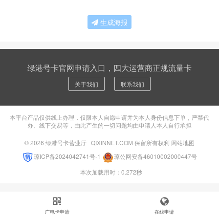
生成海报
绿港号卡官网申请入口，四大运营商正规流量卡
关于我们
联系我们
本平台产品仅供线上办理，仅限本人自愿申请并为本人身份信息下单，严禁代
办、线下交易等，由此产生的一切问题均由申请人本人自行承担
© 2026
绿港号卡营业厅
QIXINNET.COM 保留所有权利
网站地图
琼ICP备2024042741号-1
琼公网安备46010002000447号
本次加载用时：0.272秒
广电卡申请
在线申请