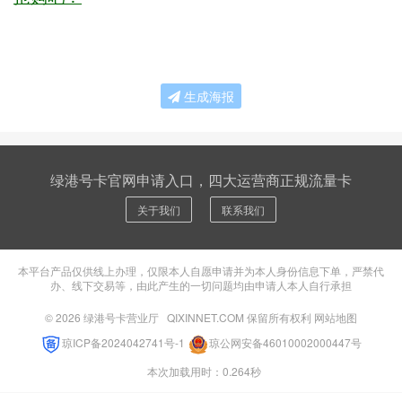
生成海报
绿港号卡官网申请入口，四大运营商正规流量卡
关于我们
联系我们
本平台产品仅供线上办理，仅限本人自愿申请并为本人身份信息下单，严禁代
办、线下交易等，由此产生的一切问题均由申请人本人自行承担
© 2026
绿港号卡营业厅
QIXINNET.COM 保留所有权利
网站地图
琼ICP备2024042741号-1
琼公网安备46010002000447号
本次加载用时：0.264秒