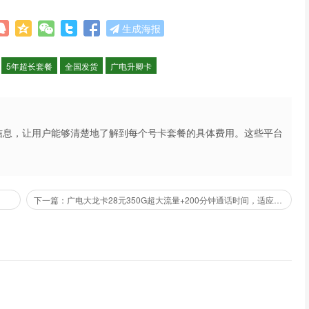
生成海报
5年超长套餐
全国发货
广电升卿卡
信息，让用户能够清楚地了解到每个号卡套餐的具体费用。这些平台
不仅提高了用户的购买体验，也促进了市场的公平竞争。
下一篇：广电大龙卡28元350G超大流量+200分钟通话时间，适应18-35岁高校同学申请，远超校园卡（全国发货）