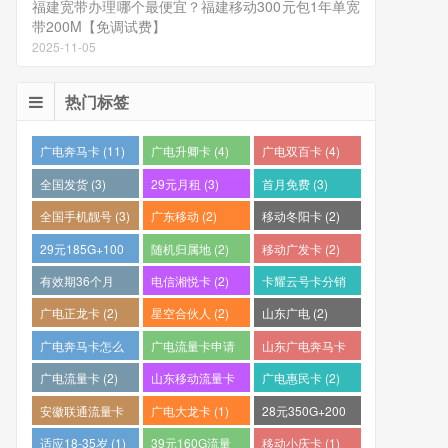
福建宽带办理哪个最便宜？福建移动300元包1年单宽
带200M【免调试费】
2025-11-05
热门标签
广电奔马卡 (11)
广电升卿卡 (4)
广电双百卡 (4)
全国发货 (3)
29元月租 (3)
首月免费 (3)
全国手机靓号 (3)
广东移动 (2)
移动冬阳卡 (2)
29元185G+100
随机归属地 (2)
移动广发卡 (2)
分钟 (2)
有效期36个月
电信湘悦卡 (2)
卡耀云号卡分销
(2)
平台 (2)
广电正龙卡 (2)
星空合伙人 (2)
山东广电 (2)
广电奔马卡怎么
广电流量卡申请
山东广电奔马卡
样？ (2)
(2)
(2)
广电流量卡 (2)
山东移动流量卡
广电惠民卡 (2)
(2)
安徽联通流量卡
广电大龙卡 (1)
28元350G+200
(2)
分钟 (1)
适应18-35岁 (1)
39元160G流量
移动小庆卡 (1)