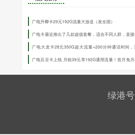
广电升卿卡29元192G流量大放送（发全国）
广电卡最近推出了几款超值套餐，适合不同人群，直接
业
广电卡官网申请，靠谱又省心！
广电大龙卡28元350G超大流量+200分钟通话时间
18-35岁高校同学申请，远超校园卡（全国发货）
三个月
广电豆豆卡上线 月租39元享192G通用流量！首月免
动关闭语音功能，省心省力
全国可用！
绿港号