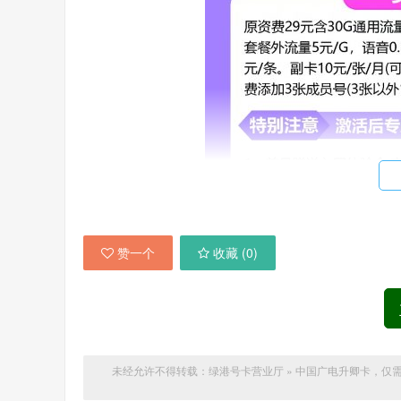
赞一个
收藏 (
0
)
未经允许不得转载：
绿港号卡营业厅
»
中国广电升卿卡，仅需