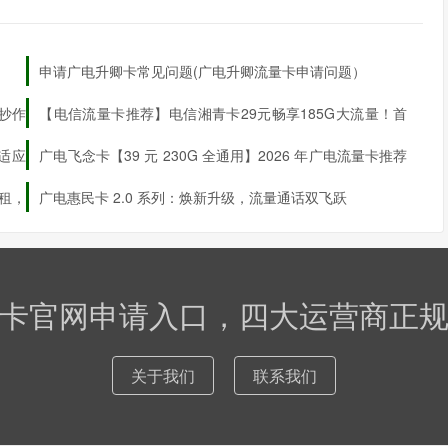
申请广电升卿卡常见问题(广电升卿流量卡申请问题）
抄作
【电信流量卡推荐】电信湘青卡29元畅享185G大流量！首
月免费，全国发货，24小时内到账
流量24小时内到账
，适应
广电飞念卡【39 元 230G 全通用】2026 年广电流量卡推荐
后自
最新优惠详情
月租，
广电惠民卡 2.0 系列：焕新升级，流量通话双飞跃
卡官网申请入口，四大运营商正
关于我们
联系我们