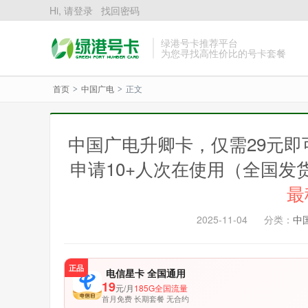
Hi, 请登录
找回密码
绿港号卡推荐平台
为您寻找高性价比的号卡套餐
首页
中国广电
正文
>
>
中国广电升卿卡，仅需29元即
申请10+人次在使用（全国发
最
2025-11-04
分类：
中
正品
电信星卡 全国通用
19
元/月
185G全国流量
首月免费 长期套餐 无合约