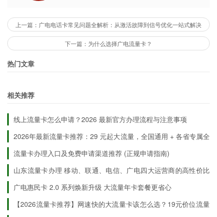
活动，不仅提高了用户的购买体验，也促进
两年内，你需要再次充值100元及以上，才能将这
了市场的公平竞争。
上一篇：广电电话卡常见问题全解析：从激活故障到信号优化一站式解决
162G流量的有效期延长到十年。所以，记得定期
检查一下你的流量余额哦！
下一篇：为什么选择广电流量卡？
如果你还有其他问题或者不明白的地方，欢迎在评
热门文章
论区留言或者直接私信我！
相关推荐
希望这些信息能帮到大家，祝大家使用愉快！📶✨
线上流量卡怎么申请？2026 最新官方办理流程与注意事项
2026年最新流量卡推荐：29 元起大流量，全国通用 + 各省专属全
覆盖申请入口
流量卡办理入口及免费申请渠道推荐 (正规申请指南)
山东流量卡办理 移动、联通、电信、广电‌四大运营商的高性价比
套餐
广电惠民卡 2.0 系列焕新升级 大流量年卡套餐更省心
【2026流量卡推荐】网速快的大流量卡该怎么选？19元价位流量
卡全面实测！流量卡推荐长期｜广电流量卡申请