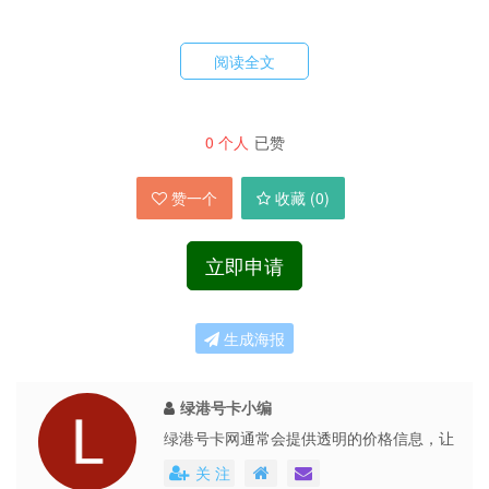
这是因为广电首月会赠送一定的免费体验金，这笔
阅读全文
钱会直接打到你的账户余额里。所以，别担心，这
不是你多充的钱。
0
个人
已赞
第二个问题：流量套餐的问题
广电飞鲨卡的原套餐只有30G的流量，但如果你首
赞一个
收藏 (
0
)
充100元，就能叠加162G的流量。
立即申请
这162G流量是无论你什么时候激活都会全到账
的，而30G则是按天折算的。所以，有些朋友可能
生成海报
会觉得激活后没有192G流量，其实是因为这个原
因。
绿港号卡小编
绿港号卡网通常会提供透明的价格信息，让
第三个问题：首充叠加流量的有效期
用户能够清楚地了解到每个号卡套餐的具体
关 注
首充完叠加的162G流量是有两年有效期的。在这
费用。这些平台还会不定期地推出各种优惠