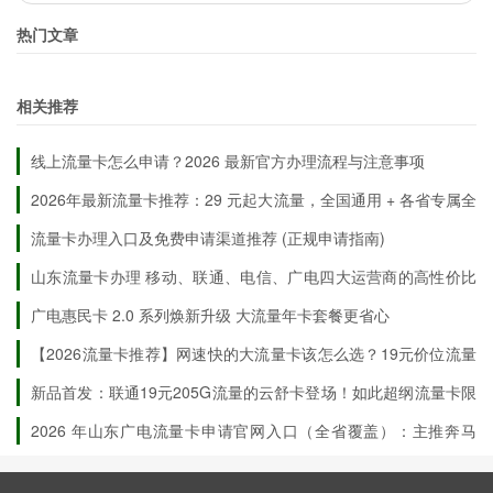
99G，具体看后续，如果有考虑办广电的可以趁着
热门文章
这几天办192的；
相关推荐
3、据说这次竞合流量降低，月租提高；移动会是
39元50G，感觉天都要塌了
线上流量卡怎么申请？2026 最新官方办理流程与注意事项
2026年最新流量卡推荐：29 元起大流量，全国通用 + 各省专属全
唉，古人说的好，车到山前必有路，老天饿不死瞎
覆盖申请入口
流量卡办理入口及免费申请渠道推荐 (正规申请指南)
家雀（qiao~），至于据说是不是真的，大家拭目
山东流量卡办理 移动、联通、电信、广电‌四大运营商的高性价比
以待吧
套餐
广电惠民卡 2.0 系列焕新升级 大流量年卡套餐更省心
【2026流量卡推荐】网速快的大流量卡该怎么选？19元价位流量
卡全面实测！流量卡推荐长期｜广电流量卡申请
新品首发：联通19元205G流量的云舒卡登场！如此超纲流量卡限
时办理！
2026 年山东广电流量卡申请官网入口（全省覆盖）：主推奔马
卡，附 16 市办理明细