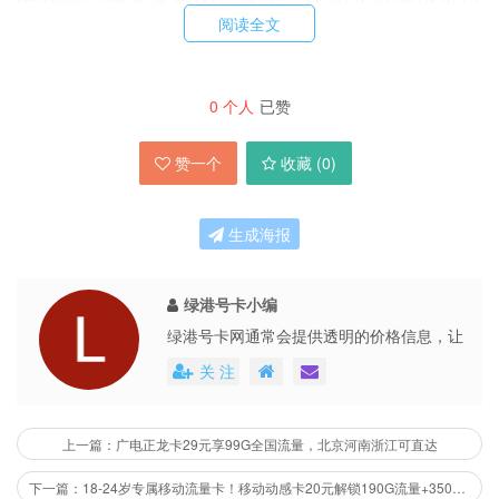
阅读全文
搜：北京流量卡（不过北京线上流量卡确实很少，
很多都是限发北京的，懂的都懂），现有
移动大流
量卡
的省份。也在陆续关闭接口、现在还有的：海
0
个人
已赞
南，云南，重庆，广东，浙江；
赞一个
收藏 (
0
)
联通的也在陆续关闭，但是关的还不是很多，还有
生成海报
十几个省是有套餐的；
绿港号卡小编
电信也还有几个套餐可以发全国，但是都是后置叠
绿港号卡网通常会提供透明的价格信息，让
用户能够清楚地了解到每个号卡套餐的具体
加流量包，有的是后置一个月，有的是后置3个
关 注
费用。这些平台还会不定期地推出各种优惠
月；
活动，不仅提高了用户的购买体验，也促进
了市场的公平竞争。
上一篇：广电正龙卡29元享99G全国流量，北京河南浙江可直达
广电流量卡现在还有192的，据说是12月中旬改为
下一篇：18-24岁专属移动流量卡！移动动感卡20元解锁190G流量+350分钟通话+3会员