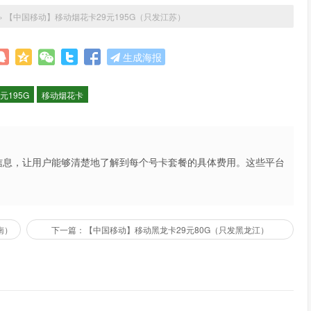
»
【中国移动】移动烟花卡29元195G（只发江苏）
生成海报
9元195G
移动烟花卡
信息，让用户能够清楚地了解到每个号卡套餐的具体费用。这些平台
不仅提高了用户的购买体验，也促进了市场的公平竞争。
南）
下一篇：【中国移动】移动黑龙卡29元80G（只发黑龙江）