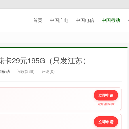
切换登录
首页
中国广电
中国电信
中国移动
我们将发送一封验证邮件至你的邮箱, 请正确填写以
完成账号注册和激活
记住我的登录
忘记密码 ?
卡29元195G（只发江苏）
国移动
阅读(388)
评论(0)
立即申请
免费包邮到家
立即申请