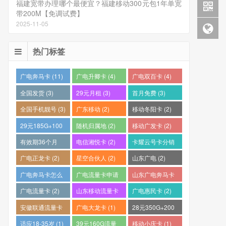
福建宽带办理哪个最便宜？福建移动300元包1年单宽
带200M【免调试费】
2025-11-05
热门标签
广电奔马卡 (11)
广电升卿卡 (4)
广电双百卡 (4)
全国发货 (3)
29元月租 (3)
首月免费 (3)
全国手机靓号 (3)
广东移动 (2)
移动冬阳卡 (2)
29元185G+100
随机归属地 (2)
移动广发卡 (2)
分钟 (2)
有效期36个月
电信湘悦卡 (2)
卡耀云号卡分销
(2)
平台 (2)
广电正龙卡 (2)
星空合伙人 (2)
山东广电 (2)
广电奔马卡怎么
广电流量卡申请
山东广电奔马卡
样？ (2)
(2)
(2)
广电流量卡 (2)
山东移动流量卡
广电惠民卡 (2)
(2)
安徽联通流量卡
广电大龙卡 (1)
28元350G+200
(2)
分钟 (1)
适应18-35岁 (1)
39元160G流量
移动小庆卡 (1)