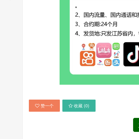
赞一个
收藏 (
0
)