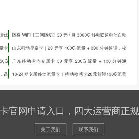
申请优
随身 WiFi【三网随切】39 元 / 月 3000G 移动联通电信自动
切换
流量卡
山东移动星泉卡｜29 元享 400G 流量 + 300 分钟通话，校
园 / 本地用超划算
50G
广东移动省内专属卡 39 元享 200G 流量 + 100 分钟通
话
原，吕
18-24岁专属移动流量卡！移动动感卡20元解锁190G流量
+350分钟通话+3会员
20元190G+350分钟+3会员（1自
选）
卡官网申请入口，四大运营商正
关于我们
联系我们