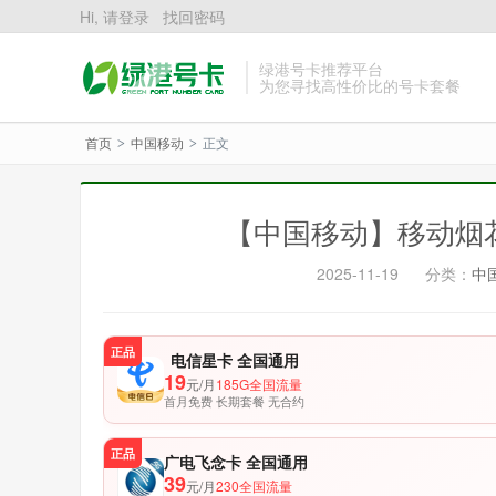
Hi, 请登录
找回密码
绿港号卡推荐平台
为您寻找高性价比的号卡套餐
首页
中国移动
正文
>
>
【中国移动】移动烟花
2025-11-19
分类：
中
正品
电信星卡 全国通用
19
元/月
185G全国流量
首月免费 长期套餐 无合约
正品
广电飞念卡 全国通用
39
元/月
230全国流量