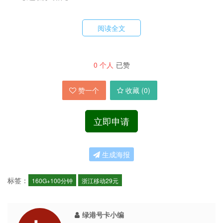
✔️ 常驻【浙江省内】的用户。
阅读全文
✔️ 每月需要【超大流量】的学生、上班族。
✔️ 追求【极致性价比】，想节省通信成本的朋
0
个人
已赞
友。
赞一个
收藏 (
0
)
【总结】
立即申请
这款卡通过【首充优惠】和【长期套餐减免】，将
原价69元的套餐做到了最低29元月租，并赠送了
生成海报
巨额流量，优惠逻辑清晰，对于浙江用户而言确实
是目前市面上难得的高性价比选择。优惠名额和期
标签：
160G+100分钟
浙江移动29元
限可能有限，建议符合条件的用户不要错过。
绿港号卡小编