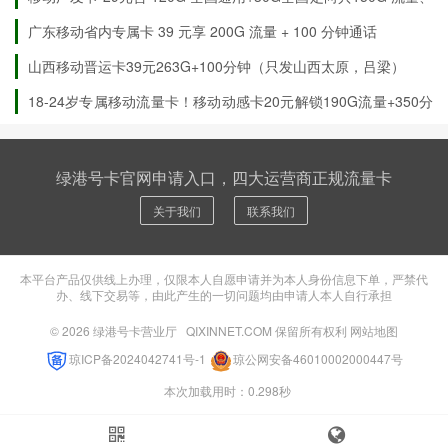
100分钟国内通话（发广州，佛山，深圳）
广东移动省内专属卡 39 元享 200G 流量 + 100 分钟通话
山西移动晋运卡39元263G+100分钟（只发山西太原，吕梁）
18-24岁专属移动流量卡！移动动感卡20元解锁190G流量+350分
钟通话+3会员
20元190G+350分钟+3会员（1自选）
绿港号卡官网申请入口，四大运营商正规流量卡
关于我们
联系我们
本平台产品仅供线上办理，仅限本人自愿申请并为本人身份信息下单，严禁代
办、线下交易等，由此产生的一切问题均由申请人本人自行承担
© 2026
绿港号卡营业厅
QIXINNET.COM 保留所有权利
网站地图
琼ICP备2024042741号-1
琼公网安备46010002000447号
本次加载用时：0.298秒