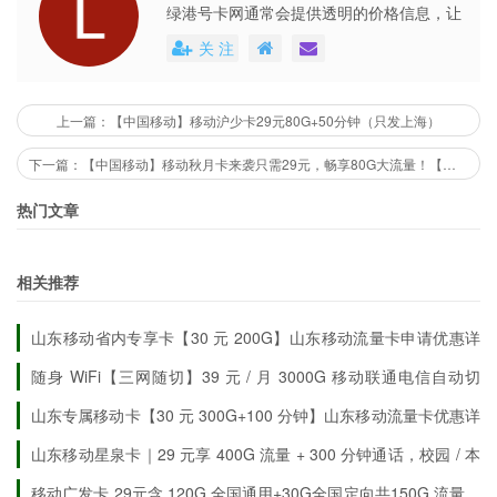
立即申请，在线选号申请入口
绿港号卡网通常会提供透明的价格信息，让
用户能够清楚地了解到每个号卡套餐的具体
关 注
费用。这些平台还会不定期地推出各种优惠
#浙江移动流量卡 #大流量手机卡 #性价比推荐 #
活动，不仅提高了用户的购买体验，也促进
移动灵动卡 #浙江优惠
了市场的公平竞争。
上一篇：【中国移动】移动沪少卡29元80G+50分钟（只发上海）
下一篇：【中国移动】移动秋月卡来袭只需29元，畅享80G大流量！【发全国北京地区也可申请】
1、快递小哥处参加充值50送120
热门文章
2、充值链接：
相关推荐
https://wap.zj.10086.cn/case/mould/produce/a50
8a17618a346889dca879140f4ee20202012230
山东移动省内专享卡【30 元 200G】山东移动流量卡申请优惠详
03_750.html?chid_code=9c6d64
情
随身 WiFi【三网随切】39 元 / 月 3000G 移动联通电信自动切
换
山东专属移动卡【30 元 300G+100 分钟】山东移动流量卡优惠详
情全解
山东移动星泉卡｜29 元享 400G 流量 + 300 分钟通话，校园 / 本
地用超划算
移动广发卡 29元含 120G 全国通用+30G全国定向共150G 流量、