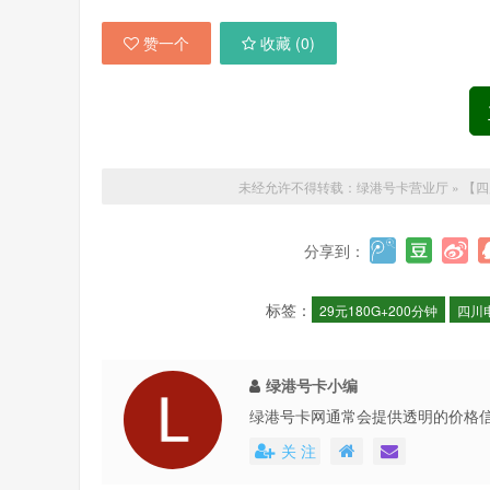
赞一个
收藏 (
0
)
未经允许不得转载：
绿港号卡营业厅
»
【四
分享到：
标签：
29元180G+200分钟
四川
绿港号卡小编
绿港号卡网通常会提供透明的价格
还会不定期地推出各种优惠活动，
关 注