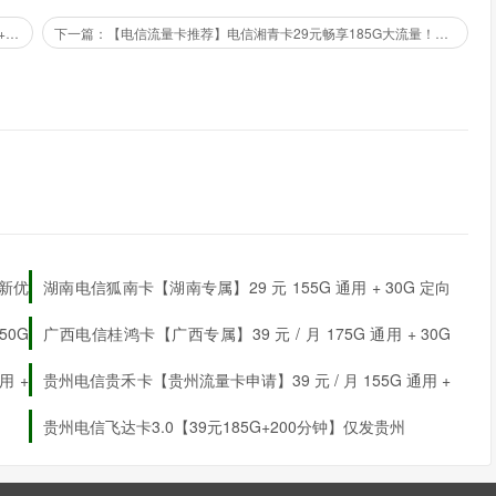
上一篇：电信万南卡 推荐高校同学办理 18元150G通用+600分钟+100条短信 校园流量卡
下一篇：【电信流量卡推荐】电信湘青卡29元畅享185G大流量！首月免费，全国发货，24小时内到账
最新优
湖南电信狐南卡【湖南专属】29 元 155G 通用 + 30G 定向
+ 0.1 元 / 分钟
50G
广西电信桂鸿卡【广西专属】39 元 / 月 175G 通用 + 30G
定向 + 300 分钟通话
用 +
贵州电信贵禾卡【贵州流量卡申请】39 元 / 月 155G 通用 +
30G 定向 + 200 分钟通话
贵州电信飞达卡3.0【39元185G+200分钟】仅发贵州