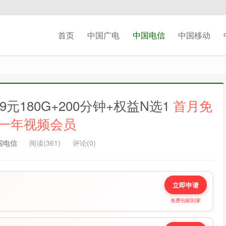
切换登录
首页
中国广电
中国电信
中国移动
我们将发送一封验证邮件至你的邮箱, 请正确填写以
完成账号注册和激活
记住我的登录
忘记密码 ?
180G+200分钟+权益N选1
首月免
一年视频会员
国电信
阅读(361)
评论(0)
立即申请
免费包邮到家