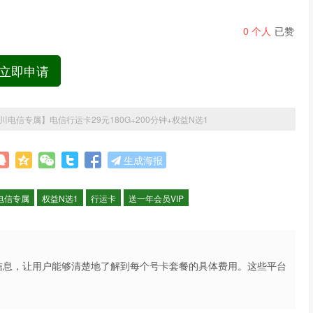
0
个人
已赞
立即申请
川电信专属】电信行运卡29元180G+200分钟+权益N选1
生成海报
电信专属
权益N选1
行运卡
送一年会员VIP
信息，让用户能够清楚地了解到每个号卡套餐的具体费用。这些平台
不仅提高了用户的购买体验，也促进了市场的公平竞争。