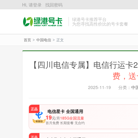
Hi, 请登录
找回密码
绿港号卡推荐平台
为您寻找高性价比的号卡套餐
首页
中国电信
正文
>
>
【四川电信专属】电信行运卡29元
费，送
2025-11-19
分类：
中
正品
电信星卡 全国通用
19
元/月
185G全国流量
首月免费 长期套餐 无合约
正品