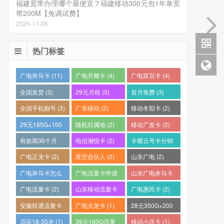
福建宽带办理哪个最便宜？福建移动300元包1年单宽
带200M【免调试费】
2025-11-05
热门标签
广电奔马卡 (11)
广电升卿卡 (4)
广电双百卡 (4)
全国发货 (3)
29元月租 (3)
首月免费 (3)
全国手机靓号 (3)
广东移动 (2)
移动冬阳卡 (2)
29元185G+100
随机归属地 (2)
移动广发卡 (2)
分钟 (2)
有效期36个月
电信湘悦卡 (2)
卡耀云号卡分销
(2)
平台 (2)
广电正龙卡 (2)
星空合伙人 (2)
山东广电 (2)
广电奔马卡怎么
广电流量卡申请
山东广电奔马卡
样？ (2)
(2)
(2)
广电流量卡 (2)
山东移动流量卡
广电惠民卡 (2)
(2)
安徽联通流量卡
广电大龙卡 (1)
28元350G+200
(2)
分钟 (1)
适应18-35岁 (1)
39元160G流量
移动小庆卡 (1)