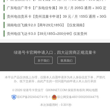
300 分钟通话
广东电信广寻卡【广东电信专属】39 元 / 月 205G 通用 + 30G 定
向 + 100 分钟通话
贵州电信贵禾卡【贵州流量卡申请】39 元 / 月 155G 通用 + 30G
定向 + 200 分钟通话
湖南电信飞娥卡2.0【两年29元185G】【仅发湖南】
贵州电信飞达卡3.0【39元185G+200分钟】仅发贵州
绿港号卡官网申请入口，四大运营商正规流量卡
关于我们
联系我们
本平台产品仅供线上办理，仅限本人自愿申请并为本人身份信息下单，严禁代
办、线下交易等，由此产生的一切问题均由申请人本人自行承担
© 2026
绿港号卡营业厅
QIXINNET.COM 保留所有权利
网站地图
琼ICP备2024042741号-1
琼公网安备46010002000447号
本次加载用时：0.301秒