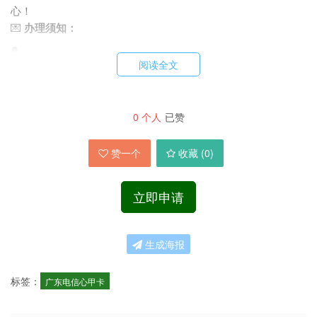
心！
💌
办理须知：
●
阅读全文
首月资费按天折算，套餐内容按天到账；
●
0
个人
已赞
激活后需一次性充值100元（具体金额按运营商要求）享受优
赞一个
收藏 (
0
)
惠；
●
立即申请
套餐外流量/通话按标准资费计费，详情可咨询电信客服。
生成海报
🚀
极速办理通道：
🔥 名额有限，广东用户专属福利！
点击链接立即申请
，包邮到
标签：
家！激活后即可畅享超值权益！
广东电信心甲卡
⚠️
温馨提示：