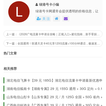
●
绿港号卡小编
绿港号卡网通常会提供透明的价格信息，让
套餐优惠限时开放，数量有限，办完即止；
用户能够清楚地了解到每个号卡套餐的具体
关 注
●
费用。这些平台还会不定期地推出各种优惠
活动，不仅提高了用户的购买体验，也促进
了市场的公平竞争。
上一篇：《2026广电流量卡申请全攻略｜正规入口+避坑指南，新手零踩雷》（通用干货向）
仅限广东地区发货，其他省份无法配送；
●
下一篇：全国通用！联通天灵卡40元享120G流量+100分钟通话，极速发货，先激活后发货！
热门文章
具体套餐规则以电信官方审核为准，详询10000号。
💥
立即行动，抢广东专属心甲卡！低月租，大流量，畅聊无
忧！错过这波再等一年！💥
相关推荐
湖北电信飞豚卡【39 元 185G】湖北电信流量卡申请最新优惠申
请详情
湖南电信狐南卡【湖南专属】29 元 155G 通用 + 30G 定向 + 0.1
元 / 分钟
山东电信山彤卡【山东专属】29 元 / 月 125G 全国 + 50G 省内 +
30G 定向
广西电信桂鸿卡【广西专属】39 元 / 月 175G 通用 + 30G 定向 +