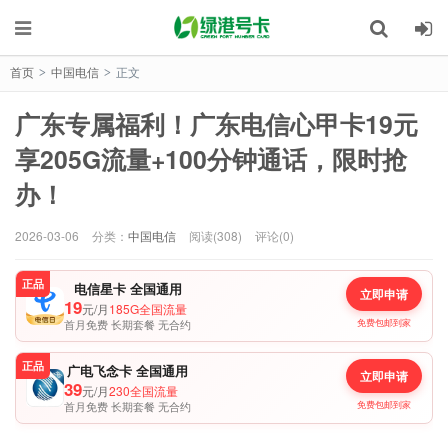
首页
中国电信
正文
>
>
广东专属福利！广东电信心甲卡19元
享205G流量+100分钟通话，限时抢
办！
2026-03-06
分类：
中国电信
阅读(308)
评论(0)
正品
电信星卡 全国通用
立即申请
19
元/月
185G全国流量
首月免费 长期套餐 无合约
免费包邮到家
正品
广电飞念卡 全国通用
立即申请
39
元/月
230全国流量
首月免费 长期套餐 无合约
免费包邮到家