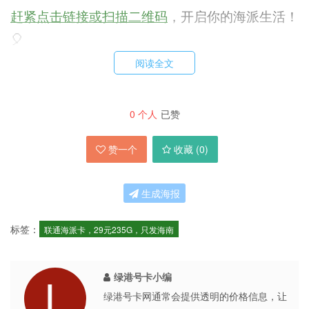
赶紧点击链接或扫描二维码
，开启你的海派生活！
🎈
阅读全文
#中国联通 #海派卡 #超值流量套餐
0
个人
已赞
赞一个
收藏 (
0
)
生成海报
标签：
联通海派卡，29元235G，只发海南
绿港号卡小编
绿港号卡网通常会提供透明的价格信息，让