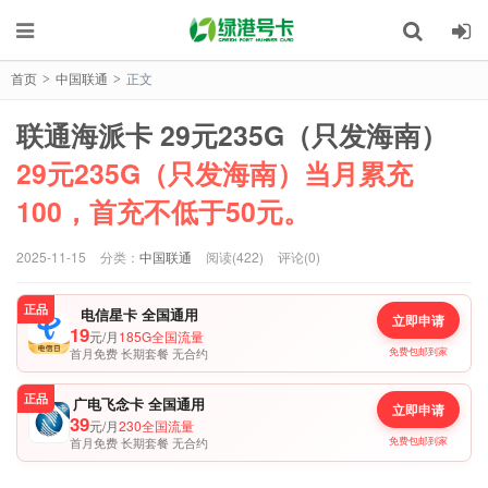
首页
中国联通
正文
>
>
联通海派卡 29元235G（只发海南）
29元235G（只发海南）当月累充
100，首充不低于50元。
2025-11-15
分类：
中国联通
阅读(422)
评论(0)
正品
电信星卡 全国通用
立即申请
19
元/月
185G全国流量
首月免费 长期套餐 无合约
免费包邮到家
正品
广电飞念卡 全国通用
立即申请
39
元/月
230全国流量
首月免费 长期套餐 无合约
免费包邮到家