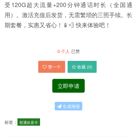
受120G超大流量+200分钟通话时长（全国通
用）。激活充值后发货，无需繁琐的三照手续。长
期套餐，实惠又省心！📱💨 快来体验吧！
0
个人
已赞
赞一个
收藏 (
0
)
立即申请
生成海报
标签：
联通欢喜卡