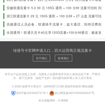
新优惠详情
安徽联通流量卡 5.0 39 元 155G 通用 + 100 分钟 流量可结转 到
期自动续约
浙江联通流量卡 29 元 150G 通用 + 100 分钟 + 2T 云盘 流量可结
转
高频通话人员必备，联通骑手流量卡，超大通话，拒绝话费焦
虑！
全国通用！联通天灵卡40元享120G流量+100分钟通话，极速发
货，先激活后发货！
绿港号卡官网申请入口，四大运营商正规流量卡
关于我们
联系我们
本平台产品仅供线上办理，仅限本人自愿申请并为本人身份信息下单，严禁代
办、线下交易等，由此产生的一切问题均由申请人本人自行承担
© 2026
绿港号卡营业厅
QIXINNET.COM 保留所有权利
网站地图
琼ICP备2024042741号-1
琼公网安备46010002000447号
本次加载用时：0.289秒