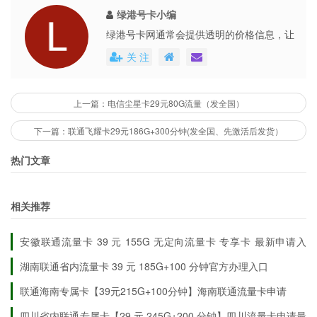
绿港号卡小编
绿港号卡网通常会提供透明的价格信息，让
用户能够清楚地了解到每个号卡套餐的具体
关 注
费用。这些平台还会不定期地推出各种优惠
活动，不仅提高了用户的购买体验，也促进
了市场的公平竞争。
上一篇：电信尘星卡29元80G流量（发全国）
下一篇：联通飞耀卡29元186G+300分钟(发全国、先激活后发货）
热门文章
相关推荐
安徽联通流量卡 39 元 155G 无定向流量卡 专享卡 最新申请入
口
湖南联通省内流量卡 39 元 185G+100 分钟官方办理入口
联通海南专属卡【39元215G+100分钟】海南联通流量卡申请
四川省内联通专属卡【29 元 245G+200 分钟】四川流量卡申请最