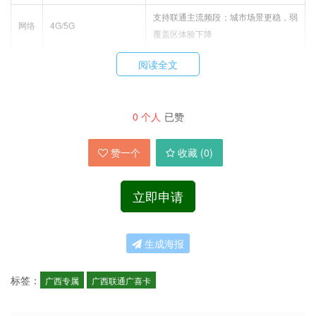
支持联通主流频段；城市场景更稳，弱
网络
4G/5G
覆盖区体验下降
归属
阅读全文
收货地即归属地；仅发
禁发 / 限发以当日审核为准；地址忌代
地 /
广西
收 / 模糊 / 学校
发货
0
个人
已赞
首充
激活当月首充 100 元
触发 214G 赠包与折扣包；48 小时内
与赠
（到账可抵扣）
到账，以短信为准
包
赞一个
收藏 (
0
)
合约
提前销户可能收违约金；线上 / 线下均
/ 注
24 个月合约期
立即申请
可办理，先查余额与违约金
销
年龄
常见 18-65 周岁
以当日渠道页为准
生成海报
流量 5 元 / G；通话
套餐
0.15 元 / 分钟；短信
按联通当期资费执行
标签：
广西专属
广西联通广喜卡
外
0.1 元 / 条