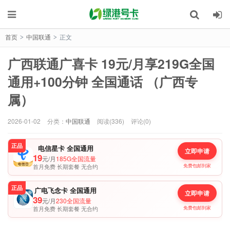
首页
中国联通
正文
>
>
广西联通广喜卡 19元/月享219G全国
通用+100分钟 全国通话 （广西专
属）
2026-01-02
分类：
中国联通
阅读(336)
评论(0)
正品
电信星卡 全国通用
立即申请
19
元/月
185G全国流量
首月免费 长期套餐 无合约
免费包邮到家
正品
广电飞念卡 全国通用
立即申请
39
元/月
230全国流量
首月免费 长期套餐 无合约
免费包邮到家