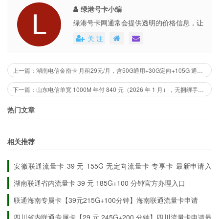
绿港号卡小编
办理与使用要点 ✅
绿港号卡网通常会提供透明的价格信息，让
用户能够清楚地了解到每个号卡套餐的具体
关 注
费用。这些平台还会不定期地推出各种优惠
首充与赠包：激活当月通过指定渠道首充 100 元，48 小时内
活动，不仅提高了用户的购买体验，也促进
214G 赠包与折扣包到账；首充金额可抵扣话费，非额外服
了市场的公平竞争。
上一篇：湖南电信金南卡 月租29元/月，含50G通用+30G定向+105G 通用流量（湖南专属）
务费；首月按天折算，次月起足额计费。
月租阶梯：2-6 月 29 元，7-24 月 39 元，流量与通话不变；
下一篇：山东电信单宽 1000M 年付 840 元（2026 年 1 月），无捆绑手机号、无强制合约
19 元多为渠道短期补贴，需确认补贴期限与到账规则，避免
热门文章
后期涨价。
手机适配：确认支持联通 5G 频段，老旧机型先查兼容性，
避免无法使用或限速。
相关推荐
覆盖与测速：城市场景更稳，高峰时段、高铁 / 隧道 / 偏远
山区可能波动；先在中国联通 APP/10010 查覆盖，再长期使
安徽联通流量卡 39 元 155G 无定向流量卡 专享卡 最新申请入
用。
口
湖南联通省内流量卡 39 元 185G+100 分钟官方办理入口
地址与审核：填写精准固定住址（非菜鸟 / 快递柜 / 学
联通海南专属卡【39元215G+100分钟】海南联通流量卡申请
校），仅限广西发货，否则审核失败。
四川省内联通专属卡【29 元 245G+200 分钟】四川流量卡申请最
合约与销户：24 个月合约期，提前销户前查违约金；到期前