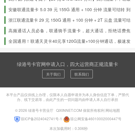
1 个月在中国联通 APP/10010 确认续约规则。
新优惠详情
安徽联通流量卡 5.0 39 元 155G 通用 + 100 分钟 流量可结转 到
期自动续约
浙江联通流量卡 29 元 150G 通用 + 100 分钟 + 2T 云盘 流量可结
办理建议 📝
转
高频通话人员必备，联通骑手流量卡，超大通话，拒绝话费焦
虑！
全国通用！联通天灵卡40元享120G流量+100分钟通话，极速发
先在中国联通 APP/10010 客服查你所在广西地市的覆盖与可
货，先激活后发货！
办清单，确认是否在禁发 / 限发范围。
核对手机是否支持联通频段，避免激活后无法使用。
绿港号卡官网申请入口，四大运营商正规流量卡
申请时填写精准的固定住址（非代收 / 模糊地址），便于审
关于我们
联系我们
核与签收。
激活后按指引首充 100 元，48 小时内查 214G 赠包与折扣包
到账；首月按天计费，次月起按 29 元 / 39 元正常计费，做
本平台产品仅供线上办理，仅限本人自愿申请并为本人身份信息下单，严禁代
办、线下交易等，由此产生的一切问题均由申请人本人自行承担
好账单提醒。
© 2026
绿港号卡营业厅
QIXINNET.COM 保留所有权利
网站地图
到期前 1 个月确认续约规则，避免资费 / 流量回落；如需长
期使用，提前规划续期或叠加包。
琼ICP备2024042741号-1
琼公网安备46010002000447号
本次加载用时：0.306秒