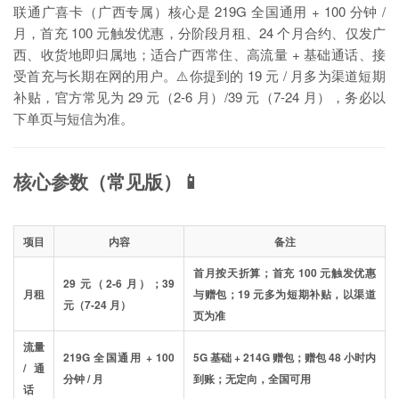
联通广喜卡（广西专属）核心是 219G 全国通用 + 100 分钟 /
月，首充 100 元触发优惠，分阶段月租、24 个月合约、仅发广
西、收货地即归属地；适合广西常住、高流量 + 基础通话、接
受首充与长期在网的用户。⚠️你提到的 19 元 / 月多为渠道短期
补贴，官方常见为 29 元（2-6 月）/39 元（7-24 月），务必以
下单页与短信为准。
核心参数（常见版）📱
项目
内容
备注
首月按天折算；首充 100 元触发优惠
29 元（2-6 月）；39
月租
与赠包；19 元多为短期补贴，以渠道
元（7-24 月）
页为准
流量
219G 全国通用 + 100
5G 基础 + 214G 赠包；赠包 48 小时内
/ 通
分钟 / 月
到账；无定向，全国可用
话