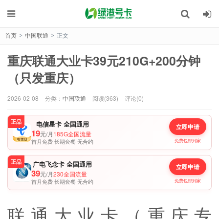
首页
中国联通
正文
>
>
重庆联通大业卡39元210G+200分钟
（只发重庆）
2026-02-08
分类：
中国联通
阅读(363)
评论(0)
正品
电信星卡 全国通用
立即申请
19
元/月
185G全国流量
首月免费 长期套餐 无合约
免费包邮到家
正品
广电飞念卡 全国通用
立即申请
39
元/月
230全国流量
首月免费 长期套餐 无合约
免费包邮到家
联通大业卡（重庆专