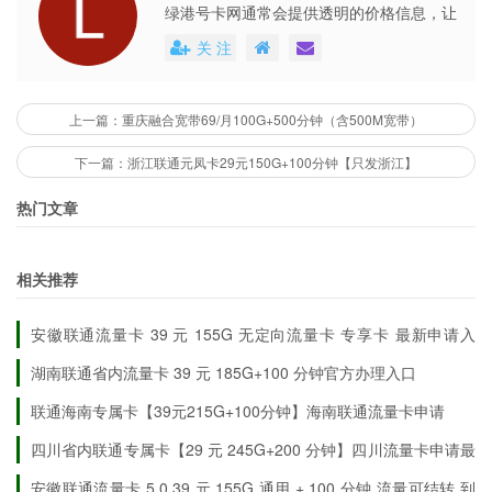
绿港号卡网通常会提供透明的价格信息，让
首
用户能够清楚地了解到每个号卡套餐的具体
充
激活后必须一次性首充 100 元及以上
（任意正规渠道），否则无法
关 注
费用。这些平台还会不定期地推出各种优惠
要
叠加 210G 流量包与 200 分钟通话时长，仅享受原套餐 10G 流量
活动，不仅提高了用户的购买体验，也促进
求
了市场的公平竞争。
上一篇：重庆融合宽带69/月100G+500分钟（含500M宽带）
合
约
24 个月
（长期稳定，到期可续）
下一篇：浙江联通元凤卡29元150G+100分钟【只发浙江】
期
热门文章
配
送
京东 / 顺丰 / EMS 择优发货，快递员上门激活，需本人持身份证办理
方
相关推荐
式
安徽联通流量卡 39 元 155G 无定向流量卡 专享卡 最新申请入
激
口
活
湖南联通省内流量卡 39 元 185G+100 分钟官方办理入口
发货后 7 天内完成激活，否则可能影响套餐生效
时
联通海南专属卡【39元215G+100分钟】海南联通流量卡申请
限
四川省内联通专属卡【29 元 245G+200 分钟】四川流量卡申请最
办
新优惠详情
理
安徽联通流量卡 5.0 39 元 155G 通用 + 100 分钟 流量可结转 到