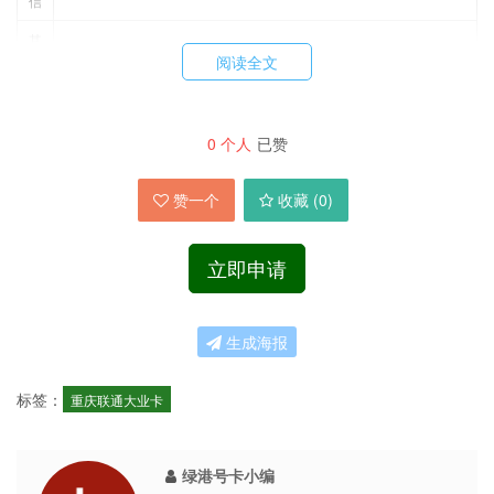
信
其
免费来电显示，流量可结转至次月，支持 5G 高速网络
阅读全文
他
二、办理关键信息
0
个人
已赞
赞一个
收藏 (
0
)
条
说明
件
立即申请
适
用
仅限重庆
，收货地址必须为重庆市内，归属地为重庆（023 开头号
地
码）
生成海报
区
办
标签：
重庆联通大业卡
理
18-60 周岁
年
龄
绿港号卡小编