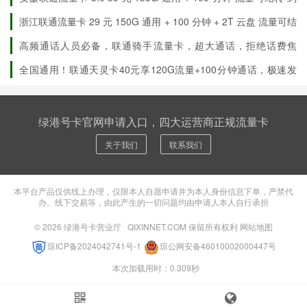
联通授权渠道 / 号卡分销平台申请
渠
期自动续约
浙江联通流量卡 29 元 150G 通用 + 100 分钟 + 2T 云盘 流量可结
道
转
高频通话人员必备，联通骑手流量卡，超大通话，拒绝话费焦
三、其他重要说明
虑！
全国通用！联通天灵卡40元享120G流量+100分钟通话，极速发
货，先激活后发货！
：超出流量
（当月有效，自动续订），
套餐外收费
5 元 / GB
绿港号卡官网申请入口，四大运营商正规流量卡
超出通话 0.15 元 / 分钟，短信 0.1 元 / 条
关于我们
联系我们
：首充 100 元后，系统在 48-72 小时内自动叠
优惠叠加机制
加 210G 通用流量包和 200 分钟通话包，持续 24 个月
：首月 39 元全额扣除，套餐内容全量到账（月底收
首月计费
本平台产品仅供线上办理，仅限本人自愿申请并为本人身份信息下单，严禁代
到卡建议次月 1 日激活更划算）
办、线下交易等，由此产生的一切问题均由申请人本人自行承担
：支持所有标准 SIM 卡手机，新老机型通用，5G
手机兼容性
© 2026
绿港号卡营业厅
QIXINNET.COM 保留所有权利
网站地图
手机可享受高速网络体验
琼ICP备2024042741号-1
琼公网安备46010002000447号
：客服热线
，可通过联通 APP 进行业务查
售后支持
10010
本次加载用时：0.309秒
询、充值缴费等操作
：同一用户名下最多办理 5 张联通手机卡，超出无
一证五号