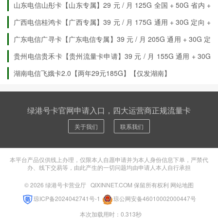
山东电信山彤卡【山东专属】29 元 / 月 125G 全国 + 50G 省内 +
30G 定向
广西电信桂鸿卡【广西专属】39 元 / 月 175G 通用 + 30G 定向 +
300 分钟通话
广东电信广寻卡【广东电信专属】39 元 / 月 205G 通用 + 30G 定
向 + 100 分钟通话
贵州电信贵禾卡【贵州流量卡申请】39 元 / 月 155G 通用 + 30G
定向 + 200 分钟通话
湖南电信飞娥卡2.0【两年29元185G】【仅发湖南】
绿港号卡官网申请入口，四大运营商正规流量卡
关于我们
联系我们
本平台产品仅供线上办理，仅限本人自愿申请并为本人身份信息下单，严禁代
办、线下交易等，由此产生的一切问题均由申请人本人自行承担
© 2026
绿港号卡营业厅
QIXINNET.COM 保留所有权利
网站地图
琼ICP备2024042741号-1
琼公网安备46010002000447号
本次加载用时：0.313秒