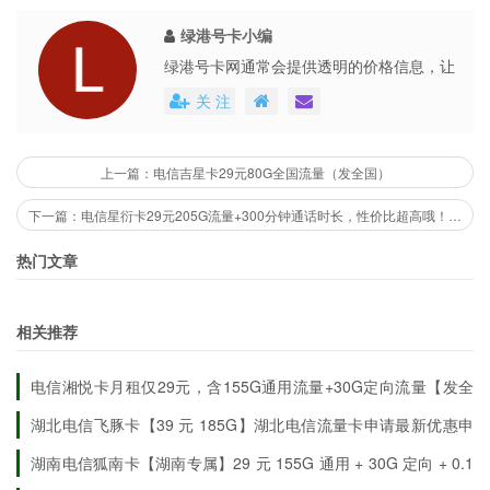
绿港号卡小编
绿港号卡网通常会提供透明的价格信息，让
用户能够清楚地了解到每个号卡套餐的具体
关 注
费用。这些平台还会不定期地推出各种优惠
活动，不仅提高了用户的购买体验，也促进
了市场的公平竞争。
上一篇：电信吉星卡29元80G全国流量（发全国）
下一篇：电信星衍卡29元205G流量+300分钟通话时长，性价比超高哦！（只发浙江）
热门文章
相关推荐
电信湘悦卡月租仅29元，含155G通用流量+30G定向流量【发全
国】
流量30天内到账
湖北电信飞豚卡【39 元 185G】湖北电信流量卡申请最新优惠申
请详情
湖南电信狐南卡【湖南专属】29 元 155G 通用 + 30G 定向 + 0.1
元 / 分钟