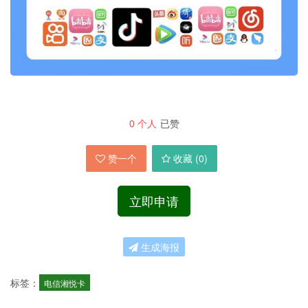
0
个人
已赞
赞一个
收藏 (
0
)
立即申请
生成海报
标签：
电信湘悦卡