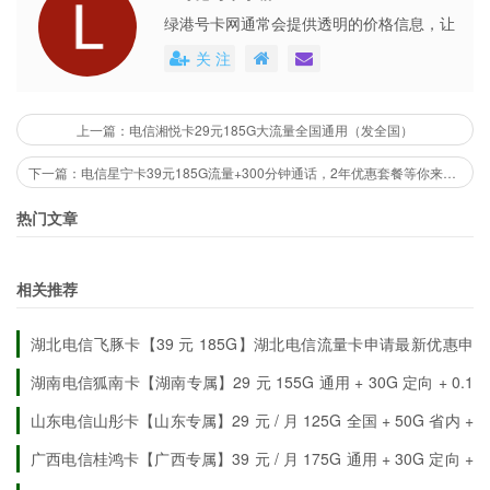
绿港号卡网通常会提供透明的价格信息，让
用户能够清楚地了解到每个号卡套餐的具体
关 注
费用。这些平台还会不定期地推出各种优惠
活动，不仅提高了用户的购买体验，也促进
了市场的公平竞争。
上一篇：电信湘悦卡29元185G大流量全国通用（发全国）
下一篇：电信星宁卡39元185G流量+300分钟通话，2年优惠套餐等你来领！（只发浙江）
热门文章
相关推荐
湖北电信飞豚卡【39 元 185G】湖北电信流量卡申请最新优惠申
请详情
湖南电信狐南卡【湖南专属】29 元 155G 通用 + 30G 定向 + 0.1
元 / 分钟
山东电信山彤卡【山东专属】29 元 / 月 125G 全国 + 50G 省内 +
30G 定向
广西电信桂鸿卡【广西专属】39 元 / 月 175G 通用 + 30G 定向 +
300 分钟通话