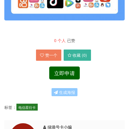
0
个人
已赞
赞一个
收藏 (
0
)
立即申请
生成海报
标签：
电信星衍卡
绿港号卡小编