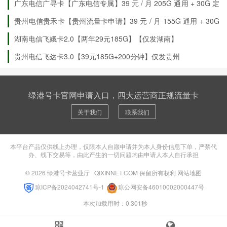
广东电信广寻卡【广东电信专属】39 元 / 月 205G 通用 + 30G 定
向 + 100 分钟通话
贵州电信贵禾卡【贵州流量卡申请】39 元 / 月 155G 通用 + 30G
定向 + 200 分钟通话
湖南电信飞娥卡2.0【两年29元185G】【仅发湖南】
贵州电信飞达卡3.0【39元185G+200分钟】仅发贵州
绿港号卡官网申请入口，四大运营商正规流量卡
关于我们
联系我们
本平台产品仅供线上办理，仅限本人自愿申请并为本人身份信息下单，严禁代
办、线下交易等，由此产生的一切问题均由申请人本人自行承担
© 2026
绿港号卡营业厅
QIXINNET.COM 保留所有权利
网站地图
琼ICP备2024042741号-1
琼公网安备46010002000447号
本次加载用时：0.301秒