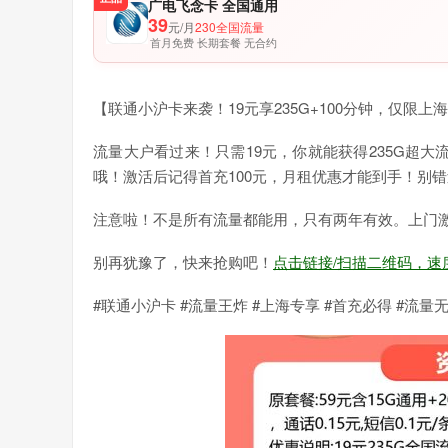
广电飞念卡 全国通用
39
元/月
230全国流量
首月免费 长期套餐 无合约
【联通小沪卡来袭！19元享235G+100分钟，仅限上
流量大户看过来！只需19元，你就能获得235G超大
哦！激活后记得首充100元，月租优惠才能到手！别
注意啦！不是所有流量都能用，只有两年有效。上门
别再犹豫了，快来抢购吧！
点击链接/扫描二维码，速
#联通小沪卡 #流量王炸 #上海专享 #首充必得 #流量