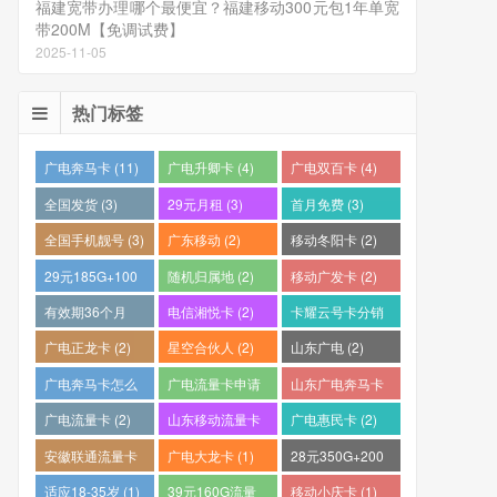
福建宽带办理哪个最便宜？福建移动300元包1年单宽
带200M【免调试费】
2025-11-05
热门标签
广电奔马卡 (11)
广电升卿卡 (4)
广电双百卡 (4)
全国发货 (3)
29元月租 (3)
首月免费 (3)
全国手机靓号 (3)
广东移动 (2)
移动冬阳卡 (2)
29元185G+100
随机归属地 (2)
移动广发卡 (2)
分钟 (2)
有效期36个月
电信湘悦卡 (2)
卡耀云号卡分销
(2)
平台 (2)
广电正龙卡 (2)
星空合伙人 (2)
山东广电 (2)
广电奔马卡怎么
广电流量卡申请
山东广电奔马卡
样？ (2)
(2)
(2)
广电流量卡 (2)
山东移动流量卡
广电惠民卡 (2)
(2)
安徽联通流量卡
广电大龙卡 (1)
28元350G+200
(2)
分钟 (1)
适应18-35岁 (1)
39元160G流量
移动小庆卡 (1)