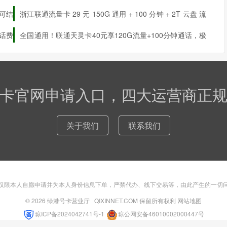
申请最新优惠详情
量可结
浙江联通流量卡 29 元 150G 通用 + 100 分钟 + 2T 云盘 流
量可结转
话费
全国通用！联通天灵卡40元享120G流量+100分钟通话，极
速发货，先激活后发货！
卡官网申请入口，四大运营商正
关于我们
联系我们
仅限本人自愿申请并为本人身份信息下单，严禁代办、线下交易等，由此产生的一切
© 2026
绿港号卡营业厅
QIXINNET.COM 保留所有权利
网站地图
琼ICP备2024042741号-1
琼公网安备46010002000447号