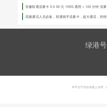
请
安徽联通流量卡 5.0 39 元 155G 通用 + 100 分钟 流
转 到期自动续约
高频通话人员必备，联通骑手流量卡，超大通话，拒绝
焦虑！
绿港号
本平台产品仅供线上办理，