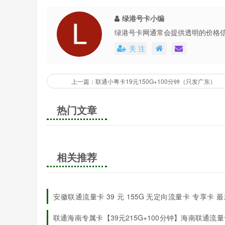
绿港号卡小编
绿港号卡网通常会提供透明的价格
还会不定期地推出各种优惠活动，
关 注
上一篇：联通小粤卡19元150G+100分钟（只发广东）
热门文章
相关推荐
安徽联通流量卡 39 元 155G 无定向流量卡 专享卡 
请入口
联通海南专属卡【39元215G+100分钟】海南联通流