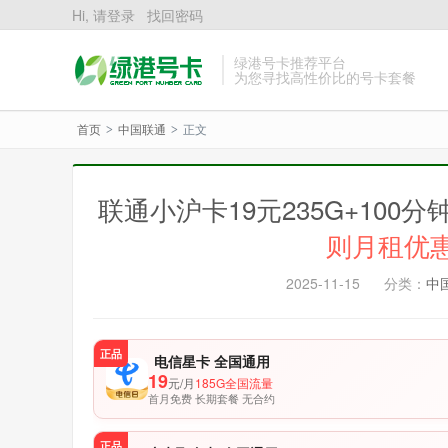
Hi, 请登录
找回密码
绿港号卡推荐平台
为您寻找高性价比的号卡套餐
首页
中国联通
正文
>
>
联通小沪卡19元235G+100
则月租优
2025-11-15
分类：
中
正品
电信星卡 全国通用
19
元/月
185G全国流量
首月免费 长期套餐 无合约
正品