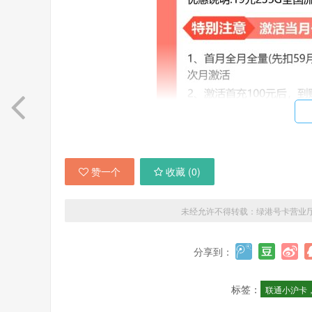
赞一个
收藏 (
0
)
未经允许不得转载：
绿港号卡营业
分享到：
标签：
联通小沪卡，